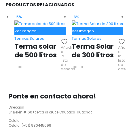
PRODUCTOS RELACIONADOS
-5%
-6%
Ver Imagen
Ver Imagen
Termas Solares
Termas Solares
Terma solar
Terma Solar
Añadir
Añadi
a
a
de 500 litros
de 300 litros
la
la
lista
lista
de
de
deseos
dese
0
out of 5
0
out of 5
Ponte en contacto ahora!
Dirección
Jr. Belén #160 (cerca al cruce Chupaca-Huachac
Celular
Celular (+51) 980445699